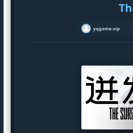
Th
yqgame.vip