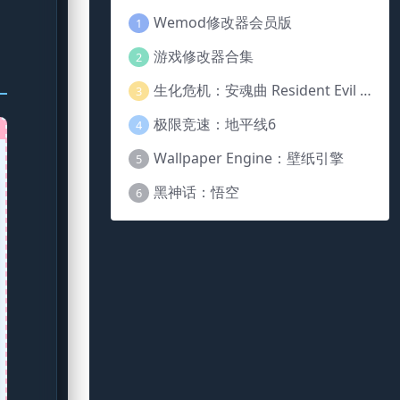
Wemod修改器会员版
1
游戏修改器合集
2
生化危机：安魂曲 Resident Evil Requiem
3
极限竞速：地平线6
4
Wallpaper Engine：壁纸引擎
5
黑神话：悟空
6