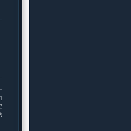
一
幻
记
的