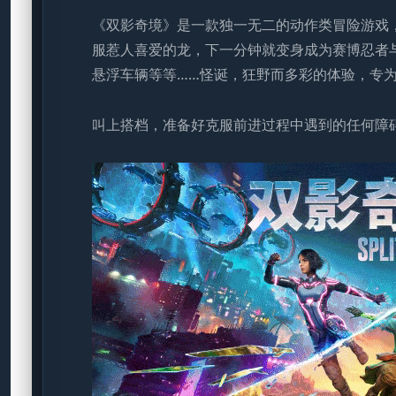
《双影奇境》是一款独一无二的动作类冒险游戏
服惹人喜爱的龙，下一分钟就变身成为赛博忍者
悬浮车辆等等……怪诞，狂野而多彩的体验，专
叫上搭档，准备好克服前进过程中遇到的任何障