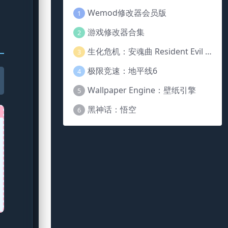
Wemod修改器会员版
1
游戏修改器合集
2
生化危机：安魂曲 Resident Evil Requiem
3
极限竞速：地平线6
4
Wallpaper Engine：壁纸引擎
5
黑神话：悟空
6