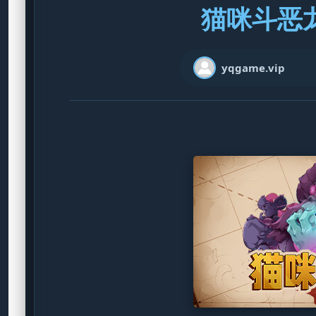
猫咪斗恶龙3 
yqgame.vip