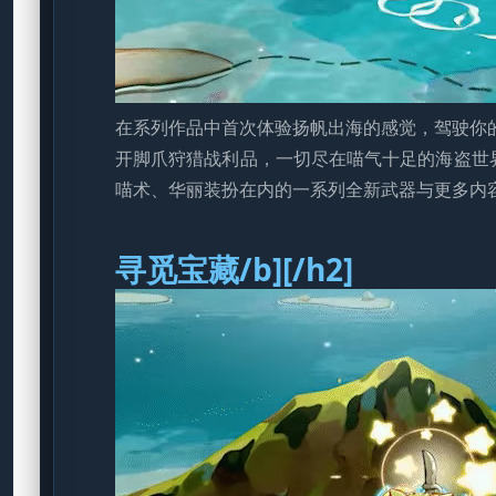
在系列作品中首次体验扬帆出海的感觉，驾驶你
开脚爪狩猎战利品，一切尽在喵气十足的海盗世
喵术、华丽装扮在内的一系列全新武器与更多内
寻觅宝藏/b][/h2]