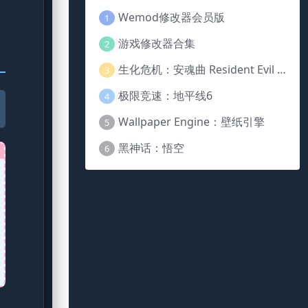
Wemod修改器会员版
1
游戏修改器合集
2
生化危机：安魂曲 Resident Evil Requiem
3
极限竞速：地平线6
4
Wallpaper Engine：壁纸引擎
5
黑神话：悟空
6