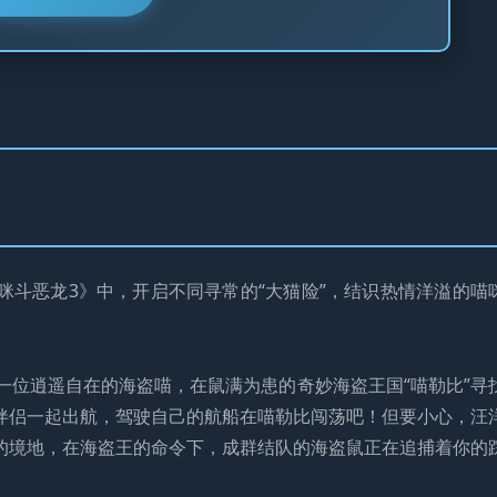
咪斗恶龙3》中，开启不同寻常的“大猫险”，结识热情洋溢的喵
演一位逍遥自在的海盗喵，在鼠满为患的奇妙海盗王国“喵勒比”寻
伴侣一起出航，驾驶自己的航船在喵勒比闯荡吧！但要小心，汪
的境地，在海盗王的命令下，成群结队的海盗鼠正在追捕着你的