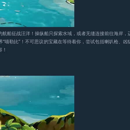
的航船征战汪洋！操纵船只探索水域，或者无缝连接前往海岸，
界“喵勒比”！不可思议的宝藏在等待着你，尝试包括喇叭枪、凶
容！