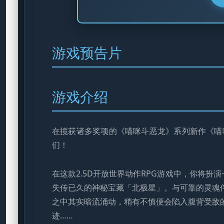
游戏预告片
游戏介绍
在揽获诸多奖项的《喵咪斗恶龙》系列新作《喵
们！
在这款2.5D开放世界动作RPG游戏中，你将扮
失传已久的神秘宝藏「北极星」。与可靠的灵魂
之中其实暗流涌动，稍有不慎便会陷入腹背受敌
迹……