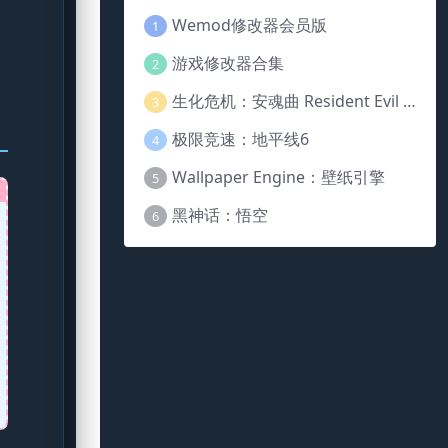
Wemod修改器会员版
1
游戏修改器合集
2
生化危机：安魂曲 Resident Evil Requiem
3
极限竞速：地平线6
4
Wallpaper Engine：壁纸引擎
5
黑神话：悟空
6