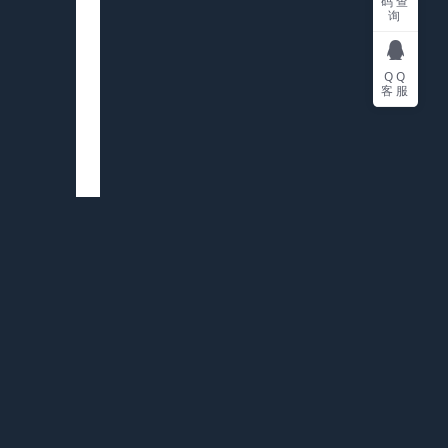
码查
询
QQ
客服