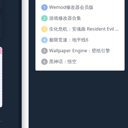
Wemod修改器会员版
1
游戏修改器合集
2
生化危机：安魂曲 Resident Evil Requiem
3
极限竞速：地平线6
4
Wallpaper Engine：壁纸引擎
5
黑神话：悟空
6