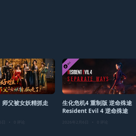
！师父被女妖精抓走
生化危机4 重制版 逆命殊途
Resident Evil 4 逆命殊途
6日
•
0 评论
2026年2月6日
•
0 评论