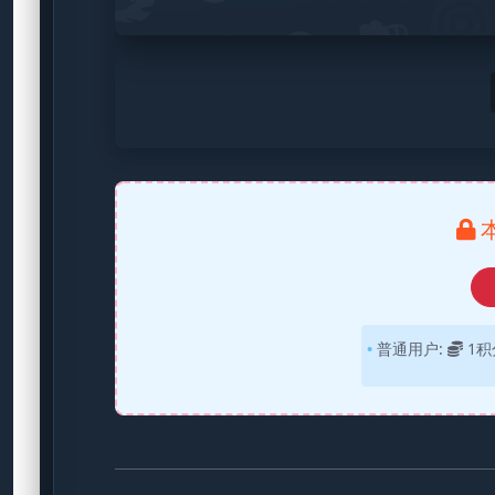
普通用户:
1积