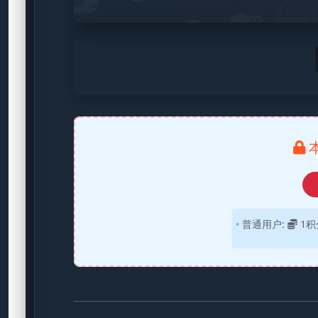
普通用户:
1积