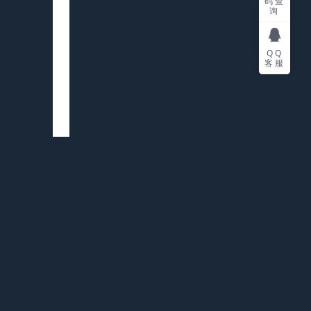
码查
询
QQ
客服