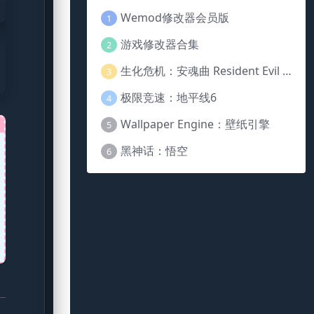
Wemod修改器会员版
1
游戏修改器合集
2
生化危机：安魂曲 Resident Evil Requiem
3
极限竞速：地平线6
4
Wallpaper Engine：壁纸引擎
5
黑神话：悟空
6