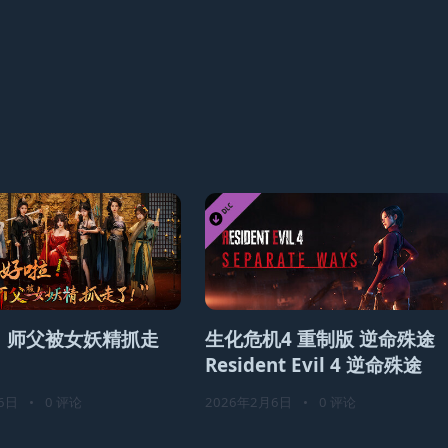
！师父被女妖精抓走
生化危机4 重制版 逆命殊途
Resident Evil 4 逆命殊途
6日
•
0 评论
2026年2月6日
•
0 评论