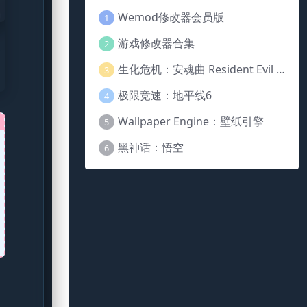
Wemod修改器会员版
1
游戏修改器合集
2
生化危机：安魂曲 Resident Evil Requiem
3
极限竞速：地平线6
4
Wallpaper Engine：壁纸引擎
5
黑神话：悟空
6