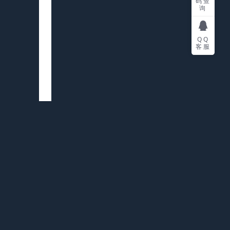
码查
询
QQ
客服