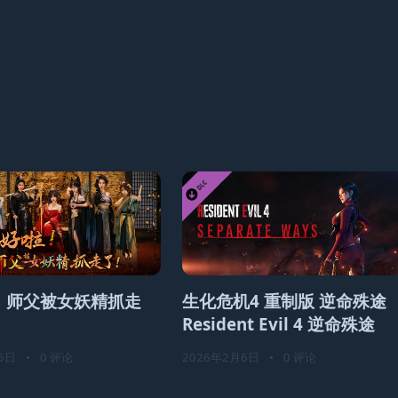
！师父被女妖精抓走
生化危机4 重制版 逆命殊途
Resident Evil 4 逆命殊途
6日
•
0 评论
2026年2月6日
•
0 评论