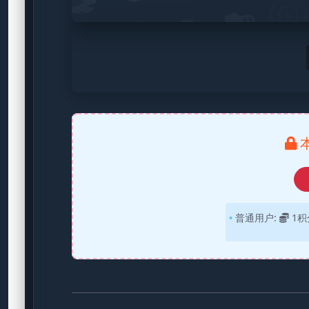
普通用户:
1积