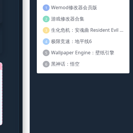
Wemod修改器会员版
1
游戏修改器合集
2
生化危机：安魂曲 Resident Evil Requiem
3
极限竞速：地平线6
4
Wallpaper Engine：壁纸引擎
5
黑神话：悟空
6