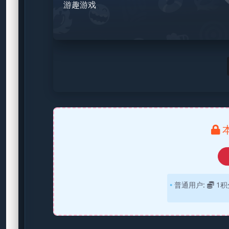
游趣游戏
普通用户:
1积