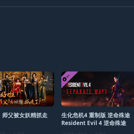
！师父被女妖精抓走
生化危机4 重制版 逆命殊途
Resident Evil 4 逆命殊途
6日
•
0 评论
2026年2月6日
•
0 评论