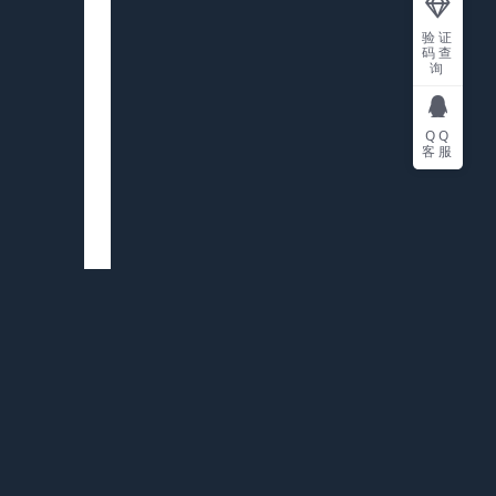
验证
码查
询
QQ
客服