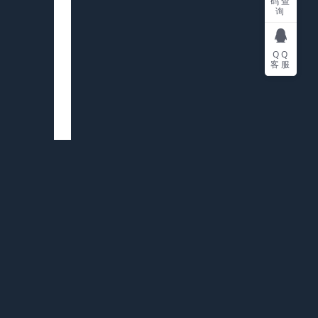
码查
询
QQ
客服