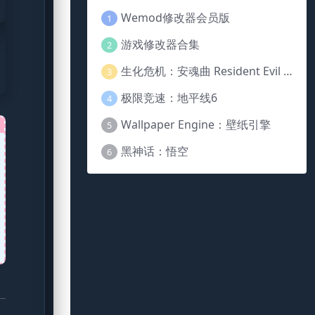
Wemod修改器会员版
1
游戏修改器合集
2
生化危机：安魂曲 Resident Evil Requiem
3
极限竞速：地平线6
4
Wallpaper Engine：壁纸引擎
5
黑神话：悟空
6