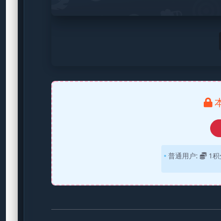
普通用户:
1积