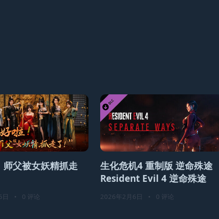
！师父被女妖精抓走
生化危机4 重制版 逆命殊途
Resident Evil 4 逆命殊途
6日
•
0 评论
2026年2月6日
•
0 评论