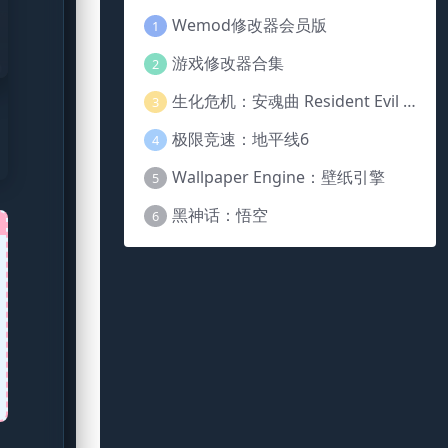
Wemod修改器会员版
1
游戏修改器合集
2
生化危机：安魂曲 Resident Evil Requiem
3
极限竞速：地平线6
4
Wallpaper Engine：壁纸引擎
5
黑神话：悟空
6