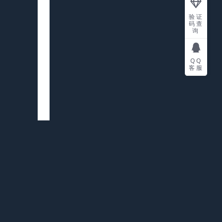
验证
码查
询
QQ
客服