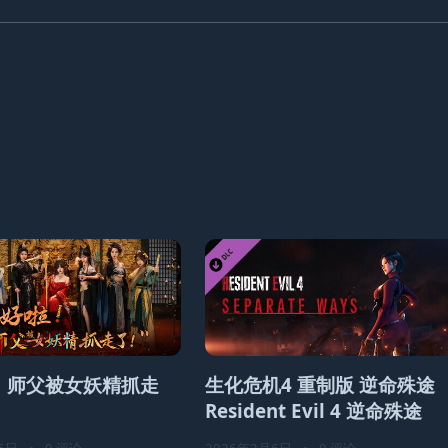
！师父被女妖精抓走
生化危机4 重制版 逆命殊途
Resident Evil 4 逆命殊途
6日
•
0 评论
2026年2月6日
•
0 评论