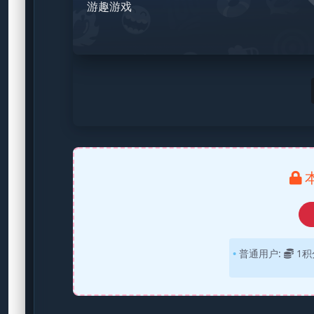
游趣游戏
普通用户:
1积