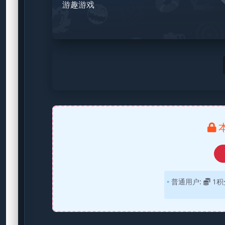
游趣游戏
普通用户:
1积