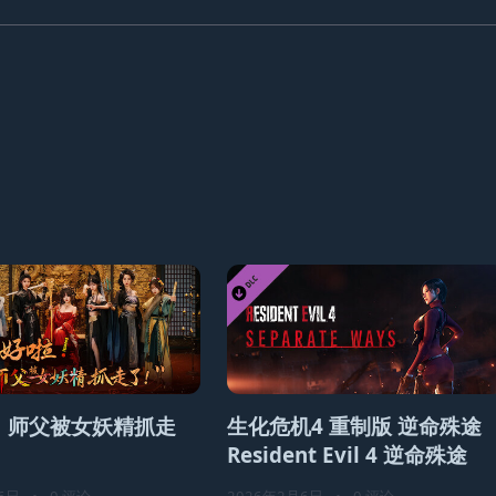
！师父被女妖精抓走
生化危机4 重制版 逆命殊途
Resident Evil 4 逆命殊途
6日
•
0 评论
2026年2月6日
•
0 评论