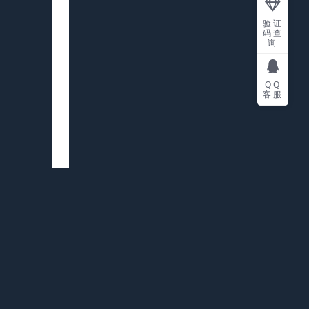
验证
码查
询
QQ
客服