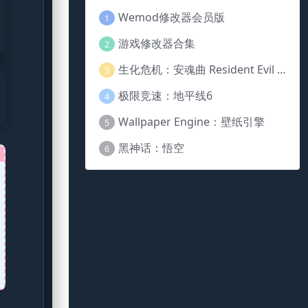
Wemod修改器会员版
1
游戏修改器合集
2
生化危机：安魂曲 Resident Evil Requiem
3
极限竞速：地平线6
4
Wallpaper Engine：壁纸引擎
5
黑神话：悟空
6