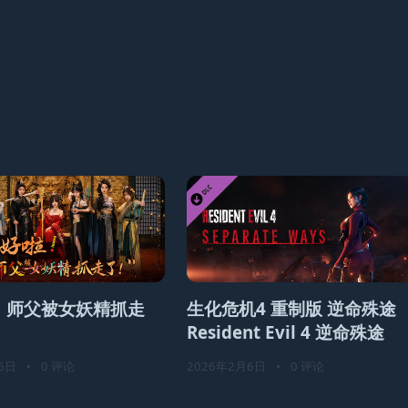
！师父被女妖精抓走
生化危机4 重制版 逆命殊途
Resident Evil 4 逆命殊途
6日
•
0 评论
2026年2月6日
•
0 评论