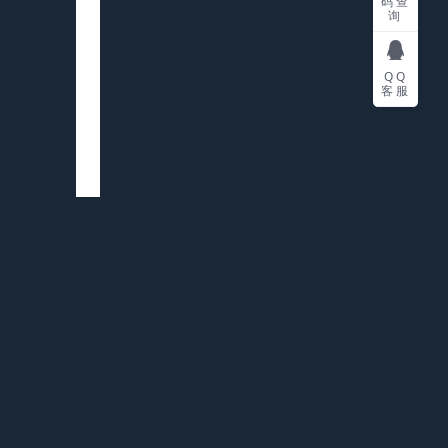
码查
询
QQ
客服