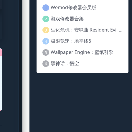
Wemod修改器会员版
1
游戏修改器合集
2
生化危机：安魂曲 Resident Evil Requiem
3
极限竞速：地平线6
4
Wallpaper Engine：壁纸引擎
5
黑神话：悟空
6