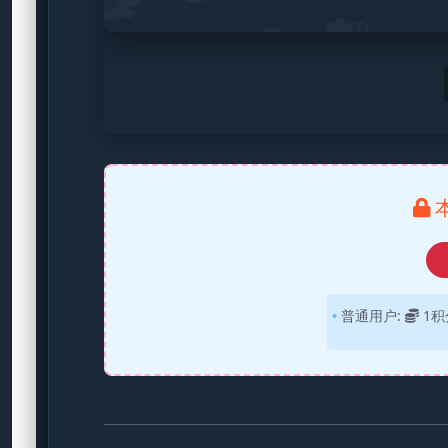
普通用户:
1积