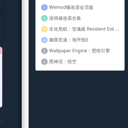
Wemod修改器会员版
1
游戏修改器合集
2
生化危机：安魂曲 Resident Evil Requiem
3
极限竞速：地平线6
4
Wallpaper Engine：壁纸引擎
5
黑神话：悟空
6