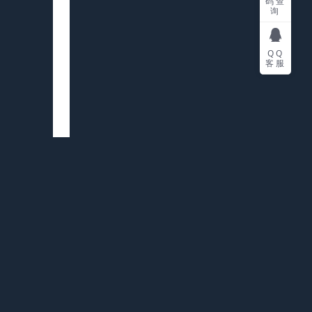
码查
询
QQ
客服