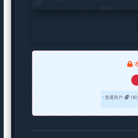
普通用户:
1积