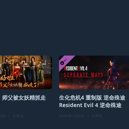
！师父被女妖精抓走
生化危机4 重制版 逆命殊途
Resident Evil 4 逆命殊途
6日
•
0 评论
2026年2月6日
•
0 评论