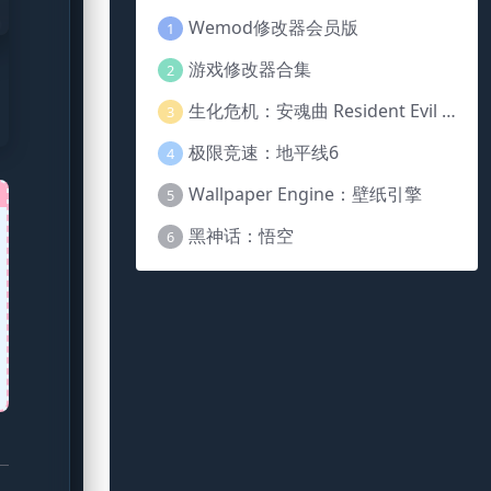
Wemod修改器会员版
1
游戏修改器合集
2
生化危机：安魂曲 Resident Evil Requiem
3
极限竞速：地平线6
4
Wallpaper Engine：壁纸引擎
5
黑神话：悟空
6