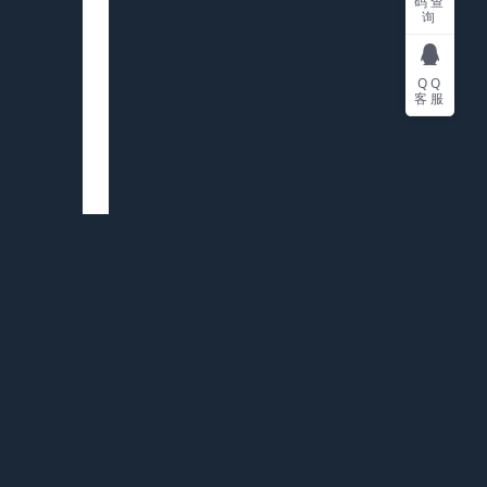
码查
询
QQ
客服