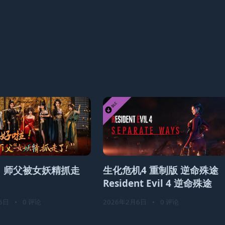
！师父被女妖精抓走
生化危机4 重制版 逆命殊途
Resident Evil 4 逆命殊途
6日
•
0 评论
2026年2月6日
•
0 评论