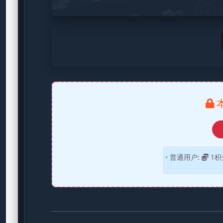
普通用户:
1积