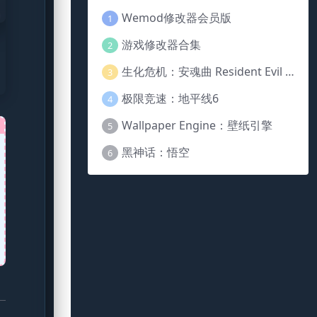
Wemod修改器会员版
1
游戏修改器合集
2
生化危机：安魂曲 Resident Evil Requiem
3
极限竞速：地平线6
4
Wallpaper Engine：壁纸引擎
5
黑神话：悟空
6