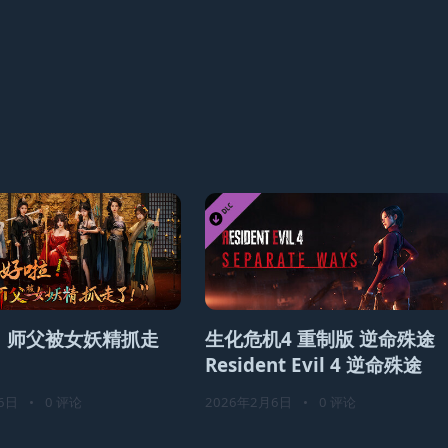
！师父被女妖精抓走
生化危机4 重制版 逆命殊途
Resident Evil 4 逆命殊途
6日
•
0 评论
2026年2月6日
•
0 评论