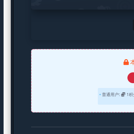
普通用户:
1积