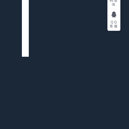
码查
询
QQ
客服