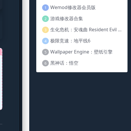
Wemod修改器会员版
1
游戏修改器合集
2
生化危机：安魂曲 Resident Evil Requiem
3
极限竞速：地平线6
4
Wallpaper Engine：壁纸引擎
5
黑神话：悟空
6