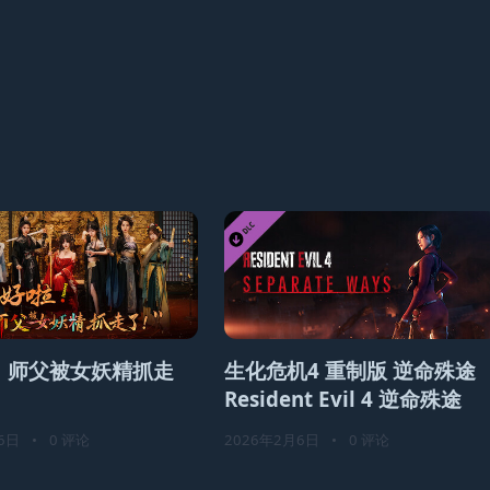
！师父被女妖精抓走
生化危机4 重制版 逆命殊途
Resident Evil 4 逆命殊途
6日
•
0 评论
2026年2月6日
•
0 评论