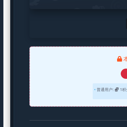
普通用户:
1积