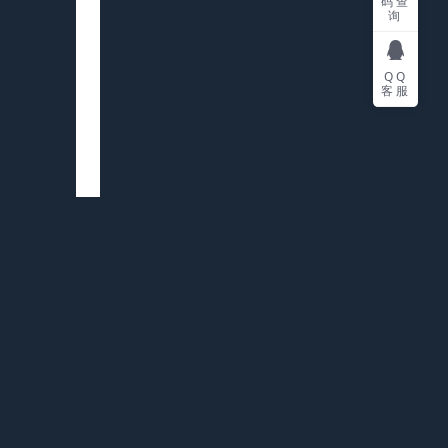
码查
询
QQ
客服