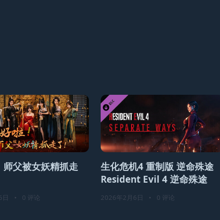
！师父被女妖精抓走
生化危机4 重制版 逆命殊途
Resident Evil 4 逆命殊途
6日
•
0 评论
2026年2月6日
•
0 评论