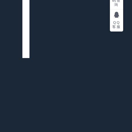
码查
询
QQ
客服