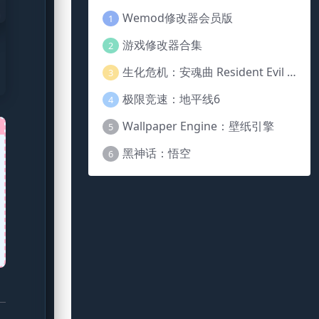
Wemod修改器会员版
1
游戏修改器合集
2
生化危机：安魂曲 Resident Evil Requiem
3
极限竞速：地平线6
4
Wallpaper Engine：壁纸引擎
5
黑神话：悟空
6