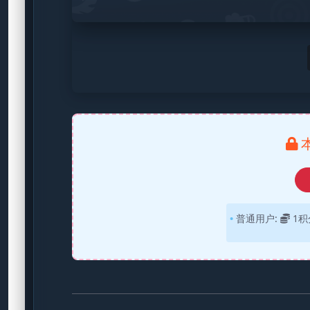
普通用户:
1积