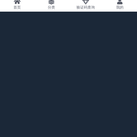
首页
分类
验证码查询
我的
上一篇
安卓手机游戏【泰拉瑞亚v1.4.4.9】【完整版】Stea
m移植
下一篇
【安卓手机游戏】《波斯王子：失落的王冠》[完整